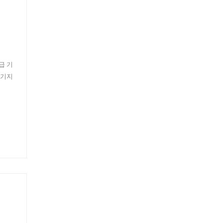
급 기
 기지