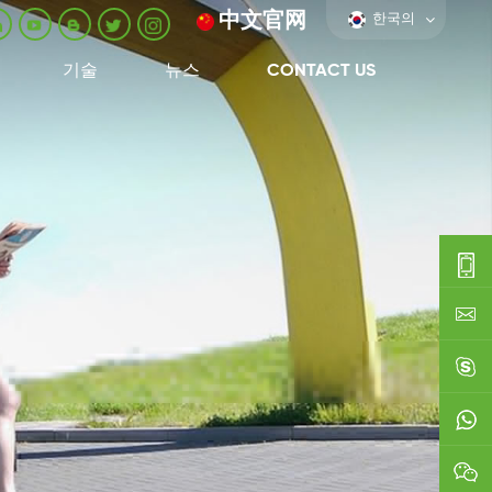
中文官网
한국의
기술
뉴스
CONTACT US
0086-
0592-
export
688229
linda03
0086138