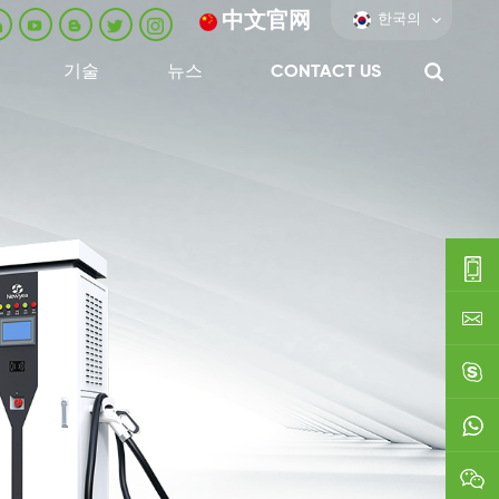
中文官网
한국의
기술
뉴스
CONTACT US
0086-
0592-
export
688229
linda03
0086138