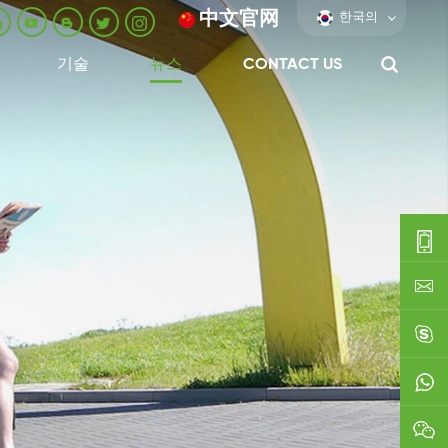
中文官网
한국의
기술
뉴스
CONTACT US
0086-
0592-
export
688229
linda03
0086138