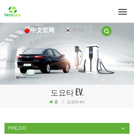
中文官网
한국의
도요타 EV.
홈
/
도요타 eV.
카테고리